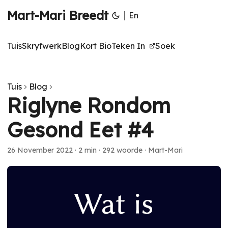
Mart-Mari Breedt
|
En
Tuis
Skryfwerk
Blog
Kort Bio
Teken In
Soek
Tuis
Blog
Riglyne Rondom
Gesond Eet #4
26 November 2022
·
2 min
·
292 woorde
·
Mart-Mari