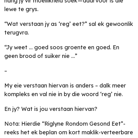
hang jy vir moeilikheid soek — daarvoor is die
lewe te grys.
“Wat verstaan jy as ‘reg’ eet?” sal ek gewoonlik
terugvra.
“Jy weet … goed soos groente en goed. En
geen brood of suiker nie …”
–
My eie verstaan hiervan is anders – dalk meer
kompleks en val nie in by die woord ‘reg’ nie.
En jy? Wat is jou verstaan hiervan?
Nota: Hierdie “Riglyne Rondom Gesond Eet”-
reeks het ek beplan om kort maklik-verteerbare