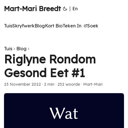
Mart-Mari Breedt
|
En
Tuis
Skryfwerk
Blog
Kort Bio
Teken In
Soek
Tuis
Blog
Riglyne Rondom
Gesond Eet #1
23 November 2022
·
2 min
·
252 woorde
·
Mart-Mari