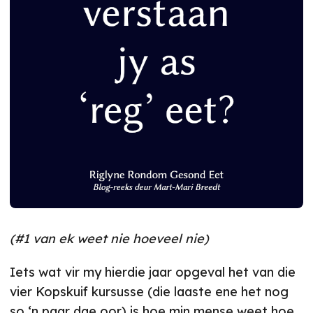
(#1 van ek weet nie hoeveel nie)
Iets wat vir my hierdie jaar opgeval het van die
vier Kopskuif kursusse (die laaste ene het nog
so ‘n paar dae oor) is hoe min mense weet hoe