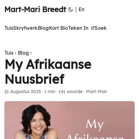
Mart-Mari Breedt
|
En
Tuis
Skryfwerk
Blog
Kort Bio
Teken In
Soek
Tuis
Blog
My Afrikaanse
Nuusbrief
21 Augustus 2025
·
1 min
·
141 woorde
·
Mart-Mari